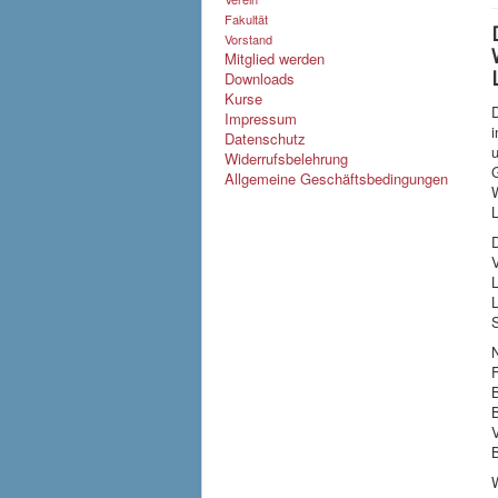
Fakultät
Vorstand
Mitglied werden
Downloads
Kurse
D
Impressum
Datenschutz
Widerrufsbelehrung
Allgemeine Geschäftsbedingungen
L
D
V
L
N
B
V
W