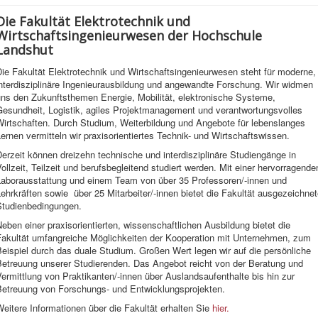
Die Fakultät Elektrotechnik und
Wirtschaftsingenieurwesen der Hochschule
Landshut
ie Fakultät Elektrotechnik und Wirtschaftsingenieurwesen steht für moderne,
interdisziplinäre Ingenieurausbildung und angewandte Forschung. Wir widmen
uns den Zukunftsthemen Energie, Mobilität, elektronische Systeme,
Gesundheit, Logistik, agiles Projektmanagement und verantwortungsvolles
Wirtschaften. Durch Studium, Weiterbildung und Angebote für lebenslanges
ernen vermitteln wir praxisorientiertes Technik- und Wirtschaftswissen.
erzeit können dreizehn technische und interdisziplinäre Studiengänge in
ollzeit, Teilzeit und berufsbegleitend studiert werden. Mit einer hervorragende
Laborausstattung und einem Team von über 35 Professoren/-innen und
ehrkräften sowie über 25 Mitarbeiter/-innen bietet die Fakultät ausgezeichne
Studienbedingungen.
eben einer praxisorientierten, wissenschaftlichen Ausbildung bietet die
Fakultät umfangreiche Möglichkeiten der Kooperation mit Unternehmen, zum
eispiel durch das duale Studium. Großen Wert legen wir auf die persönliche
Betreuung unserer Studierenden. Das Angebot reicht von der Beratung und
ermittlung von Praktikanten/-innen über Auslandsaufenthalte bis hin zur
Betreuung von Forschungs- und Entwicklungsprojekten.
eitere Informationen über die Fakultät erhalten Sie
hier.