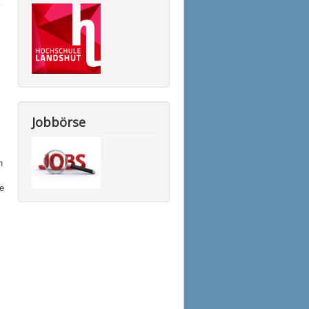
Jobbörse
n
te